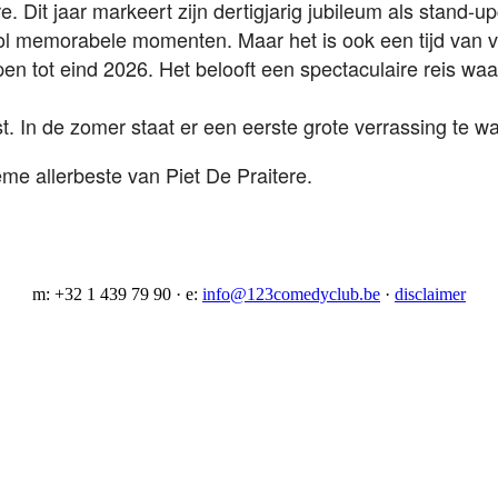
re.
Dit jaar markeert zijn dertigjarig jubileum als stand
re vol memorabele momenten.
Maar het is ook een tijd van v
pen tot eind 2026.
Het belooft een spectaculaire reis waar
st.
In de zomer staat er een eerste grote verrassing te 
me allerbeste van Piet De Praitere.
m: +32 1 439 79 90 · e:
info@123comedyclub.be
·
disclaimer