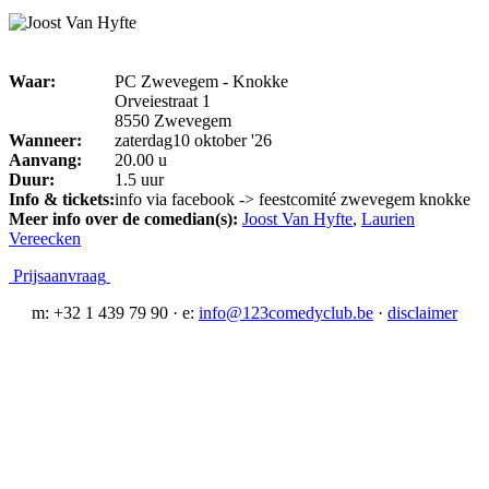
Waar:
PC Zwevegem - Knokke
Orveiestraat 1
8550 Zwevegem
Wanneer:
zaterdag10 oktober '26
Aanvang:
20.00 u
Duur:
1.5 uur
Info & tickets:
info via facebook -> feestcomité zwevegem knokke
Meer info over de comedian(s):
Joost Van Hyfte
,
Laurien
Vereecken
Prijsaanvraag
m: +32 1 439 79 90 · e:
info@123comedyclub.be
·
disclaimer